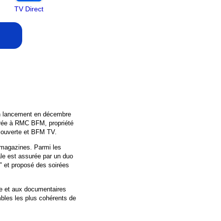
TV Direct
on lancement en décembre
grée à RMC BFM, propriété
ouverte et BFM TV.
 magazines. Parmi les
ale est assurée par un duo
l" et proposé des soirées
ire et aux documentaires
mbles les plus cohérents de