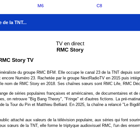
M6
C8
 de la TNT...
TV en direct
RMC Story
 RMC Story TV
énéraliste du groupe RMC BFM. Elle occupe le canal 23 de la TNT depuis s
lait encore Numéro 23. Rachetée par le groupe NextRadioTV en 2015 puis inté
le nom de RMC Story en 2018. Ses chaînes sœurs sont RMC Life, RMC Déc
ge de séries populaires françaises et américaines, de documentaires et de
ées, on retrouve "Big Bang Theory", "Fringe" et d'autres fictions. La pré-matin
e la Tour du Pin et Matthieu Belliard. En 2025, la chaîne a relancé "Le Bigdi
blic attaché aux valeurs de la télévision populaire, aux séries qui font sour
eux sœurs de la TNT, elle forme le triptyque audiovisuel RMC, l'un des ense