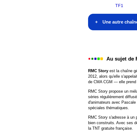
TF1
Une autre chaîne
TF1
France 2
Au sujet de
France 3
RMC Story
est la chaîne g
2012, alors qu'elle s'appe
France 4
de CMA CGM — elle prend 
RMC Story propose un mélan
France 5
séries régulièrement diffus
d'animateurs avec Pascale d
M6
spéciales thématiques.
RMC Story s'adresse à un pu
Arte
bien construits. Avec ses d
la TNT gratuite française.
LCP