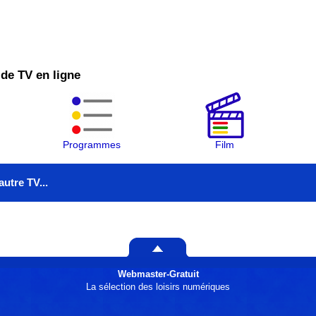
 de TV en ligne
Programmes
Film
utre TV...
 TV
Webmaster-Gratuit
La sélection des loisirs numériques