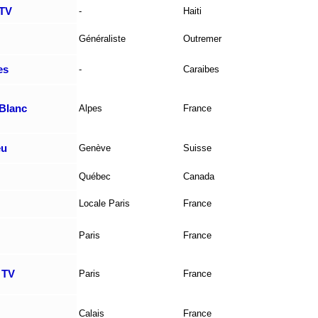
TV
-
Haiti
Généraliste
Outremer
es
-
Caraibes
Blanc
Alpes
France
eu
Genève
Suisse
Québec
Canada
Locale Paris
France
Paris
France
 TV
Paris
France
Calais
France