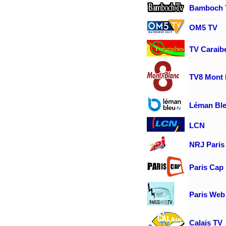
Bamboch 
OM5 TV
TV Caraib
TV8 Mont 
Léman Bl
LCN
NRJ Paris
Paris Cap
Paris Web
Calais TV