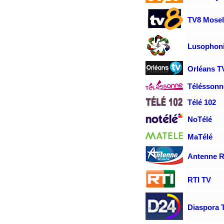
TV8 Mosel
Lusophoni
Orléans T
Téléssonn
Télé 102
NoTélé
MaTélé
Antenne 
RTI TV
Diaspora 