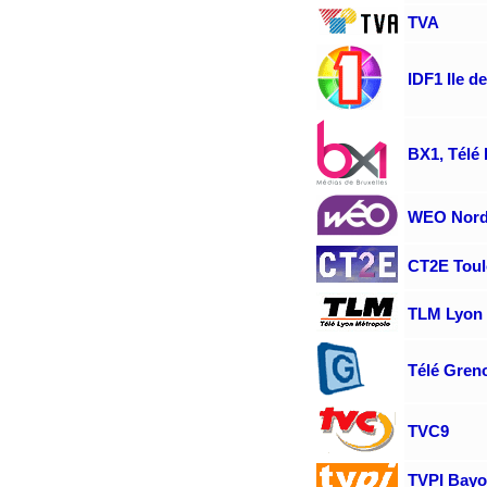
TVA
IDF1 Ile d
BX1, Télé 
WEO Nord 
CT2E Tou
TLM Lyon
Télé Gren
TVC9
TVPI Bay