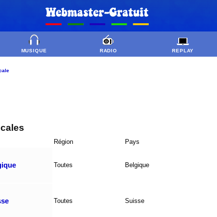
MUSIQUE
RADIO
REPLAY
ocale
ocales
Région
Pays
gique
Toutes
Belgique
sse
Toutes
Suisse