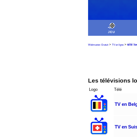
JEU
>
>
télé l
Webmaster-Gratuit
TV en ligne
Les télévisions l
Logo
Télé
TV en Bel
TV en Sui