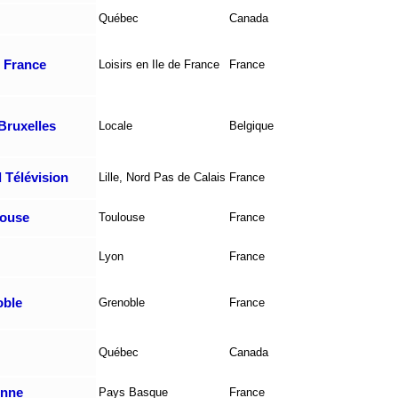
Québec
Canada
e France
Loisirs en Ile de France
France
Bruxelles
Locale
Belgique
Télévision
Lille, Nord Pas de Calais
France
louse
Toulouse
France
Lyon
France
oble
Grenoble
France
Québec
Canada
onne
Pays Basque
France