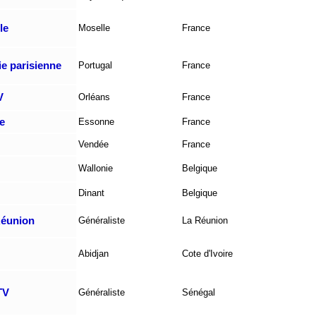
le
Moselle
France
e parisienne
Portugal
France
V
Orléans
France
e
Essonne
France
Vendée
France
Wallonie
Belgique
Dinant
Belgique
Réunion
Généraliste
La Réunion
Abidjan
Cote d'Ivoire
TV
Généraliste
Sénégal