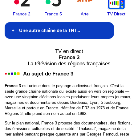
France 2
France 5
Arte
TV Direct
Une autre chaîne de la TNT...
TF1
TV en direct
France 3
France 2
La télévision des régions françaises
Au sujet de France 3
France 3
France 3
est unique dans le paysage audiovisuel français. C'est la
France 4
seule grande chaîne nationale qui existe aussi en version régionale —
avec une vingtaine d'éditions locales produisant leurs propres journaux,
France 5
magazines et documentaires depuis Bordeaux, Lyon, Strasbourg,
Marseille et partout en France. Héritière de FR3 en 1973 et de France
Régions 3, elle prend son nom actuel en 1992.
M6
Sur le plan national, France 3 propose des documentaires, des fictions,
Arte
des émissions culturelles et de société. "Thalassa", magazine de la
mer animé pendant presque quarante ans par Georges Pernoud, reste