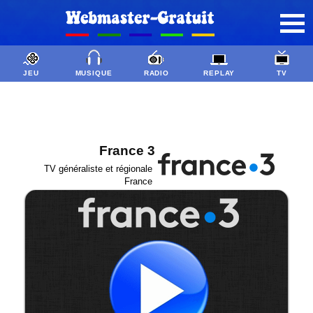
JEU
MUSIQUE
RADIO
REPLAY
TV
France 3
TV généraliste et régionale
France