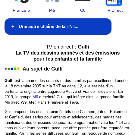
France 5
M6
C8
TV Direct
Une autre chaîne de la TNT...
TF1
TV en direct :
Gulli
La TV des dessins animés et des émissions
France 2
pour les enfants et la famille
Au sujet de Gulli
France 3
Gulli
est la chaîne des enfants et des familles par excellence. Lancée
France 4
le 18 novembre 2005 sur la TNT au canal 12, elle est née d'un
partenariat original entre Lagardère Active et France Télévisions. En
France 5
2019, le groupe
M6
a racheté Gulli, qui intègre ainsi la grande famille
M6 avec W9, 6ter, Paris Première et Téva.
M6
Gulli propose des dessins animés tels que Caliméro, Titeuf, Pokémon
et Garfield, des séries pour enfants et adolescents, des magazines
Arte
familiaux et des émissions de jeux. Sa programmation vise les 4-14 ans
sans oublier leurs parents, avec une offre pensée pour être regardée en
famille. Parmi les séries diffusées sur Gulli, on retrouve de nombreux
LCP