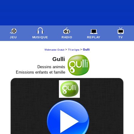
JEU
MUSIQUE
RADIO
REPLAY
TV
>
>
Gulli
Webmaster-Gratuit
TV en ligne
Gulli
Dessins animés
Emissions enfants et famille