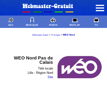
JEU
MUSIQUE
RADIO
REPLAY
TV
>
>
WEO Nord
Webmaster-Gratuit
TV en ligne
WEO Nord Pas de
Calais
Télé locale
Lille - Région Nord
Site