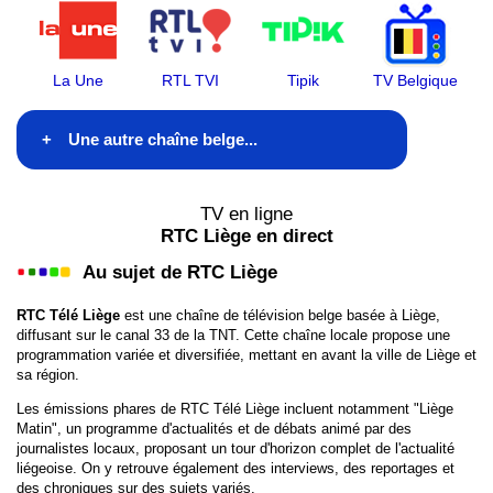
La Une
RTL TVI
Tipik
TV Belgique
Une autre chaîne belge...
La Une
TV en ligne
RTC Liège en direct
Tipik
Au sujet de RTC Liège
RTL TVI
RTC Télé Liège
est une chaîne de télévision belge basée à Liège,
diffusant sur le canal 33 de la TNT. Cette chaîne locale propose une
RTL Club
programmation variée et diversifiée, mettant en avant la ville de Liège et
sa région.
RTL Plug
Les émissions phares de RTC Télé Liège incluent notamment "Liège
Matin", un programme d'actualités et de débats animé par des
La Trois
journalistes locaux, proposant un tour d'horizon complet de l'actualité
liégeoise. On y retrouve également des interviews, des reportages et
Arte Belgique
des chroniques sur des sujets variés.