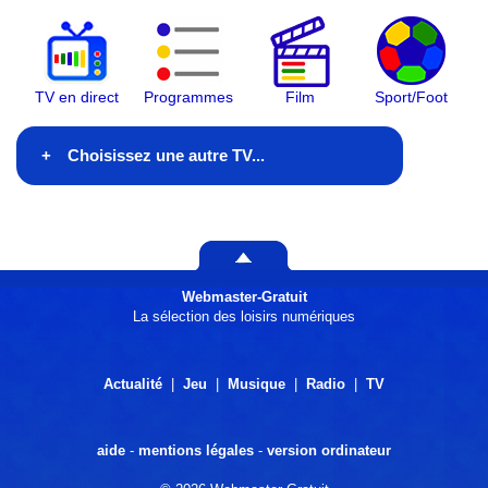
TV en direct
Programmes
Film
Sport/Foot
Choisissez une autre TV...
En ce moment à la TV
Ce soir à la télé
Webmaster-Gratuit
Généralistes
La sélection des loisirs numériques
Films
Actualité
|
Jeu
|
Musique
|
Radio
|
TV
Information
aide
-
mentions légales
-
version ordinateur
Musique